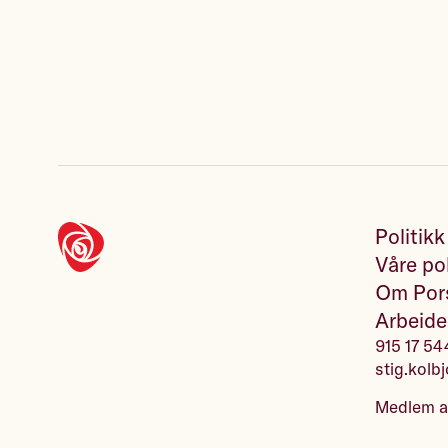
Politikk
Våre pol
Om Pors
Arbeide
915 17 54
stig.kolb
Medlem 