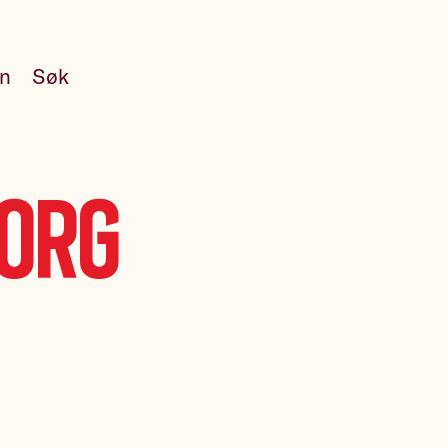
en
Søk
borg