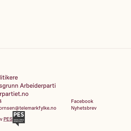
itikere
grunn Arbeiderparti
rpartiet.no
4
Facebook
jornsen@telemarkfylke.no
Nyhetsbrev
av
PES