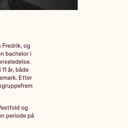
n Fredrik, og
en bachelor i
anseledelse.
 11 år, både
emark. Etter
ngsgruppefrem
Vestfold og
 en periode på