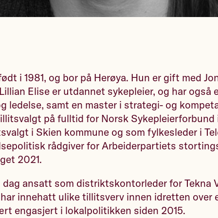
r født i 1981, og bor på Herøya. Hun er gift med Jo
Lillian Elise er utdannet sykepleier, og har også 
g ledelse, samt en master i strategi- og kompet
llitsvalgt på fulltid for Norsk Sykepleierforbund i
tsvalgt i Skien kommune og som fylkesleder i Tel
lsepolitisk rådgiver for Arbeiderpartiets storti
lget 2021.
r i dag ansatt som distriktskontorleder for Tekna 
ar innehatt ulike tillitsverv innen idretten over
ært engasjert i lokalpolitikken siden 2015.