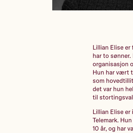
Lillian Elise e
har to sønner. 
organisasjon o
Hun har vært ti
som hovedtilli
det var hun he
til stortingsva
Lillian Elise e
Telemark. Hun h
10 år, og har v